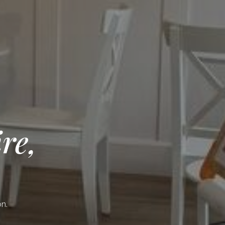
re,
n.