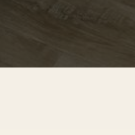
Wedding Cake
Cupcakes