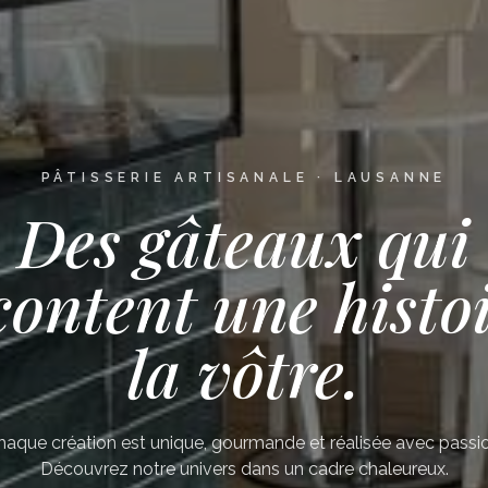
PÂTISSERIE ARTISANALE · LAUSANNE
Des gâteaux qui
content une histoi
la vôtre.
haque création est unique, gourmande et réalisée avec passio
Découvrez notre univers dans un cadre chaleureux.