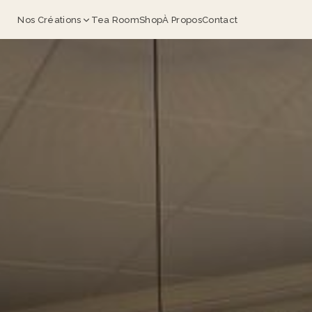
Nos Créations
Tea Room
Shop
À Propos
Contact