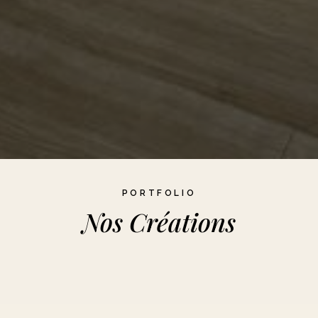
PORTFOLIO
Nos Créations
Layercake
Cookies
Numb